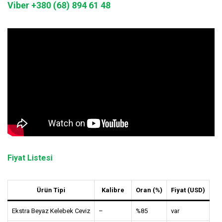
Viber +380 (68) 894 61 48
Fiyat Listesi
Ürün Tipi
Kalibre
Oran (%)
Fiyat (USD)
Ekstra Beyaz Kelebek Ceviz
–
%85
var