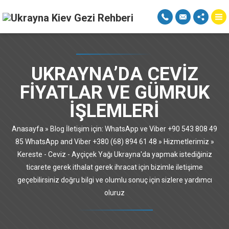
UKRAYNA’DA CEVIZ
FIYATLAR VE GÜMRUK
IŞLEMLERI
Anasayfa
»
Blog İletişim için: WhatsApp ve Viber +90 543 808 49
85 WhatsApp and Viber +380 (68) 894 61 48
»
Hizmetlerimiz
»
Kereste - Ceviz - Ayçiçek Yağı Ukrayna'da yapmak istediğiniz
ticarete gerek ithalat gerek ihracat için bizimle iletişime
geçebilirsiniz doğru bilgi ve olumlu sonuç için sizlere yardımcı
oluruz