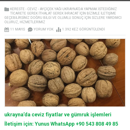
KERESTE - CEVIZ - AYÇIÇEK YAĞI UKRAYNA'DA YAPMAK ISTEDIĞINIZ
TICARETE GEREK ITHALAT GEREK IHRACAT IÇIN BIZIMLE ILETIŞIME
GEÇEBILIRSINIZ DOĞRU BILGI VE OLUMLU SONUÇ IÇIN SIZLERE YARDIMCI
OLURUZ
,
HIZMETLERIMIZ
11 MAYIS
YORUM YOK
1.392 KEZ GÖRÜNTÜLENDI
ukrayna’da ceviz fiyatlar ve gümruk işlemleri
İletişim için: Yunus WhatsApp +90 543 808 49 85