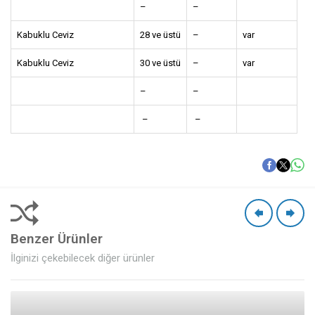
–
–
Kabuklu Ceviz
28 ve üstü
–
var
Kabuklu Ceviz
30 ve üstü
–
var
–
–
–
–
Benzer Ürünler
İlginizi çekebilecek diğer ürünler