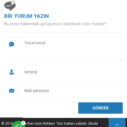
BİR YORUM YAZIN
Bu konu hakkındaki görüşünüzü belirtmek ister misiniz?
Müşteri Temsilcisi
Cevap Yaz
1
© 2018 Ukrayna Kiev Gezi Rehberi. Tüm hakları saklıdır. Sitede