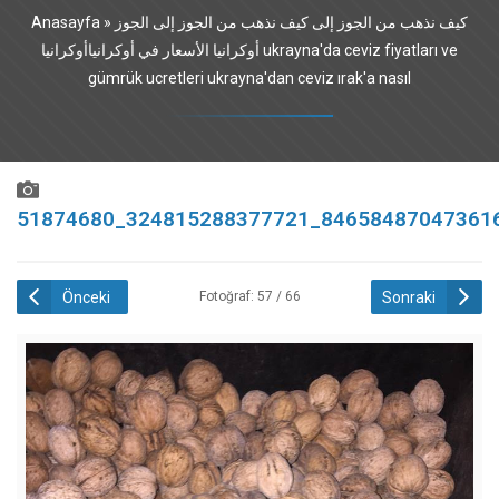
Anasayfa
»
كيف نذهب من الجوز إلى كيف نذهب من الجوز إلى الجوز
أوكرانيا الأسعار في أوكرانياأوكرانيا ukrayna'da ceviz fiyatları ve
gümrük ucretleri ukrayna'dan ceviz ırak'a nasıl
51874680_324815288377721_84658487047361
Önceki
Sonraki
Fotoğraf: 57 / 66