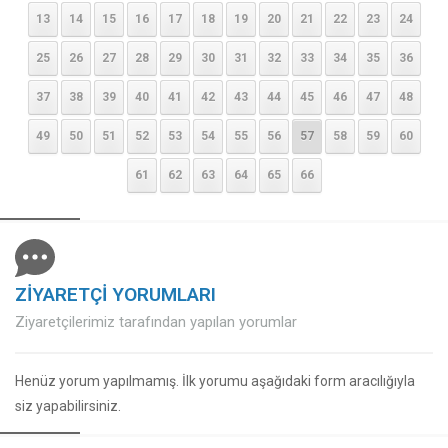
13
14
15
16
17
18
19
20
21
22
23
24
25
26
27
28
29
30
31
32
33
34
35
36
37
38
39
40
41
42
43
44
45
46
47
48
49
50
51
52
53
54
55
56
57
58
59
60
61
62
63
64
65
66
ZİYARETÇİ YORUMLARI
Ziyaretçilerimiz tarafından yapılan yorumlar
Henüz yorum yapılmamış. İlk yorumu aşağıdaki form aracılığıyla
siz yapabilirsiniz.