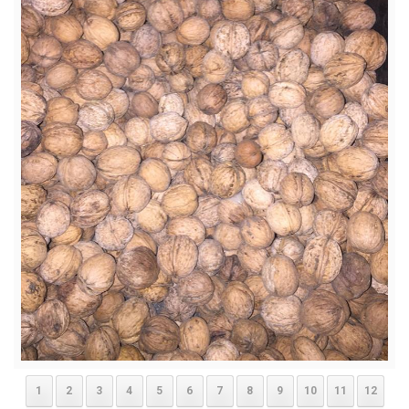
1
2
3
4
5
6
7
8
9
10
11
12