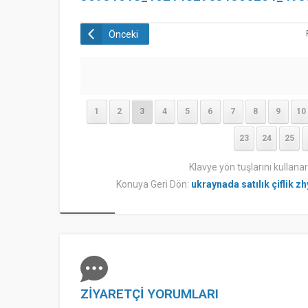
Önceki
1
2
3
4
5
6
7
8
9
10
23
24
25
Klavye yön tuşlarını kullana
Konuya Geri Dön:
ukraynada satılık çiflik 
ZİYARETÇİ YORUMLARI