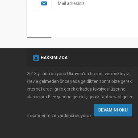
HAKKIMIZDA
2013 yılında bu yana Ukrayna’da hizmet vermekteyiz.
Kiev’e gelmeden önce yada geldikten sonra bize gerek
internet aracılığı ile gerek arkadaş tavsiyesi üzerine
ulaşanlara Kiev şehrine gerek iş gerek tatil amaçlı gelen
DEVAMINI OKU
Müşteri Temsilcisi
misafirlerimize yardımcı oluyoruz.