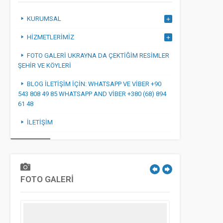
KURUMSAL
HIZMETLERIMIZ
FOTO GALERI UKRAYNA DA ÇEKTIĞIM RESIMLER
ŞEHIR VE KÖYLERI
BLOG İLETIŞIM IÇIN: WHATSAPP VE VIBER +90
543 808 49 85 WHATSAPP AND VIBER +380 (68) 894
61 48
İLETIŞIM
FOTO GALERİ