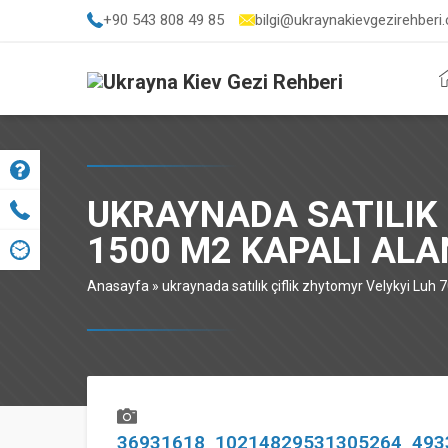
+90 543 808 49 85
bilgi@ukraynakievgezirehberi
UKRAYNADA SATILIK 
1500 M2 KAPALI ALA
Anasayfa
»
ukraynada satılık çiflik zhytomyr Velykyi Luh
36931618_10214829531305264_493