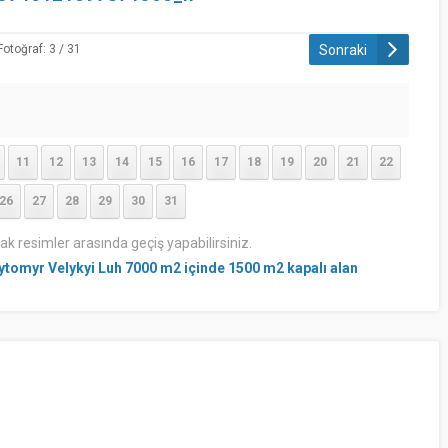
Sonraki
Fotoğraf: 3 / 31
11
12
13
14
15
16
17
18
19
20
21
22
26
27
28
29
30
31
rak resimler arasında geçiş yapabilirsiniz.
zhytomyr Velykyi Luh 7000 m2 içinde 1500 m2 kapalı alan