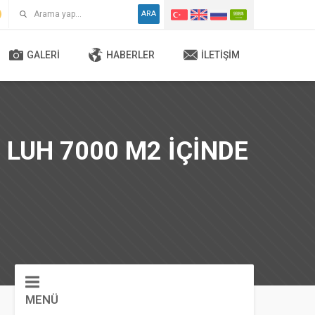
ARA
GALERI
HABERLER
İLETIŞIM
 LUH 7000 M2 IÇINDE
MENÜ