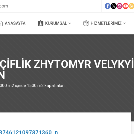
.com
ANASAYFA
KURUMSAL
HIZMETLERIMIZ
ÇIFLIK ZHYTOMYR VELYKYI
N
 7000 m2 içinde 1500 m2 kapalı alan
3746121097871360_n