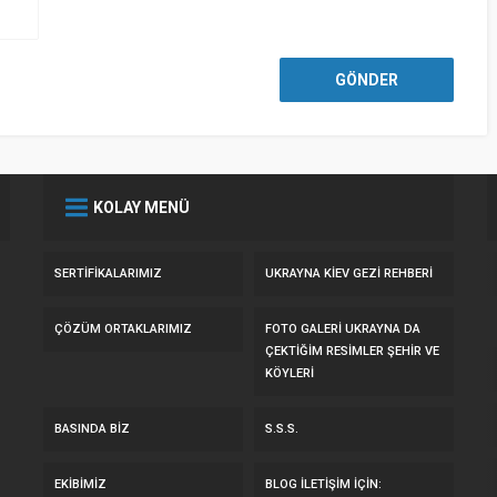
KOLAY MENÜ
SERTIFIKALARIMIZ
UKRAYNA KİEV GEZİ REHBERİ
ÇÖZÜM ORTAKLARIMIZ
FOTO GALERI UKRAYNA DA
ÇEKTIĞIM RESIMLER ŞEHIR VE
KÖYLERI
BASINDA BIZ
S.S.S.
EKIBIMIZ
BLOG İLETIŞIM IÇIN: