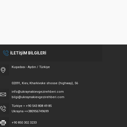
İLETİŞİM BİLGİLERİ
Kuşadası - Aydın / Türkiye
02091, Kiev, Kharkivske shosse (highway), 56
info@ukraynakievgezirehberi.com
bilgi@ukraynakievgezirehberi.com
Türkiye = +90 543 808 49 85
Ukrayna =+380956749699
+90 850 302 3233