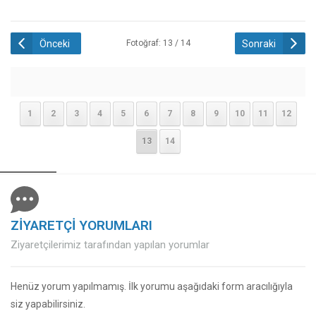
Önceki
Sonraki
Fotoğraf: 13 / 14
1
2
3
4
5
6
7
8
9
10
11
12
13
14
ZİYARETÇİ YORUMLARI
Ziyaretçilerimiz tarafından yapılan yorumlar
Henüz yorum yapılmamış. İlk yorumu aşağıdaki form aracılığıyla
siz yapabilirsiniz.