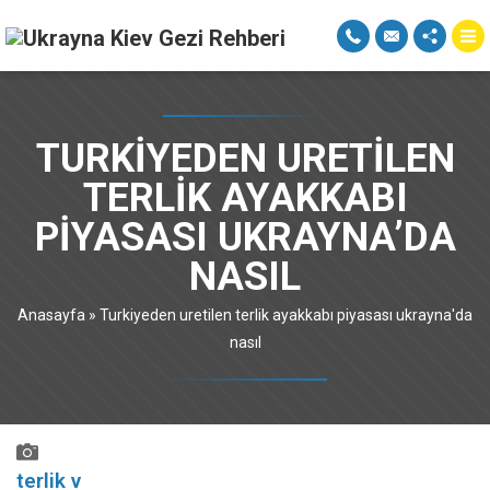
TURKIYEDEN URETILEN
TERLIK AYAKKABI
PIYASASI UKRAYNA’DA
NASIL
Anasayfa
»
Turkiyeden uretilen terlik ayakkabı piyasası ukrayna'da
nasıl
terlik v