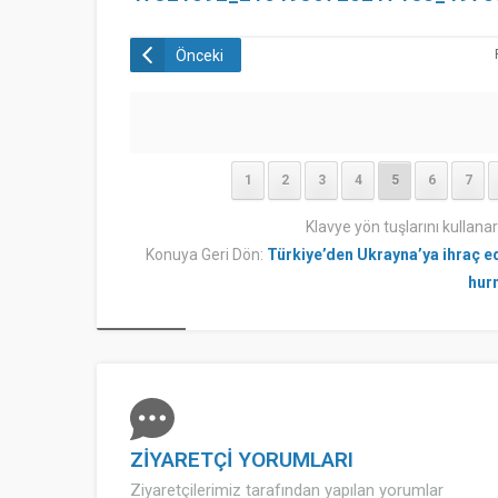
Önceki
1
2
3
4
5
6
7
Klavye yön tuşlarını kullana
Konuya Geri Dön:
Türkiye’den Ukrayna’ya ihraç e
hur
ZİYARETÇİ YORUMLARI
Ziyaretçilerimiz tarafından yapılan yorumlar