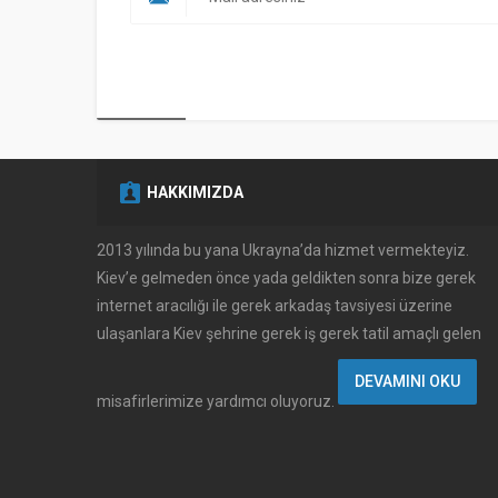
HAKKIMIZDA
2013 yılında bu yana Ukrayna’da hizmet vermekteyiz.
Kiev’e gelmeden önce yada geldikten sonra bize gerek
internet aracılığı ile gerek arkadaş tavsiyesi üzerine
ulaşanlara Kiev şehrine gerek iş gerek tatil amaçlı gelen
DEVAMINI OKU
Müşteri Temsilcisi
misafirlerimize yardımcı oluyoruz.