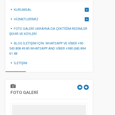
KURUMSAL
HIZMETLERIMIZ
FOTO GALERI UKRAYNA DA ÇEKTIĞIM RESIMLER
ŞEHIR VE KÖYLERI
BLOG İLETIŞIM IÇIN: WHATSAPP VE VIBER +90
543 808 49 85 WHATSAPP AND VIBER +380 (68) 894
61 48
İLETIŞIM
FOTO GALERİ