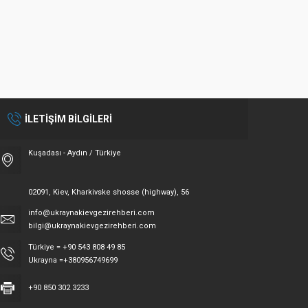
İLETİŞİM BİLGİLERİ
Kuşadası - Aydın / Türkiye
02091, Kiev, Kharkivske shosse (highway), 56
info@ukraynakievgezirehberi.com
bilgi@ukraynakievgezirehberi.com
Türkiye = +90 543 808 49 85
Ukrayna =+380956749699
+90 850 302 3233