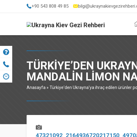
+90 543 808 49 85
bilgi@ukraynakievgezirehberi
TÜRKIYE’DEN UKRAY
MANDALIN LIMON NA
Anasayfa
»
Türkiye'den Ukrayna'ya ihraç edilen ürünler
47321092_2164936720217150_4970