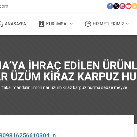
.com
ANASAYFA
KURUMSAL
HIZMETLERIMIZ
NA’YA IHRAÇ EDILEN ÜRÜN
R ÜZÜM KIRAZ KARPUZ H
 portakal mandalin limon nar üzüm kiraz karpuz hurma sebze meyve
809816256610304_n