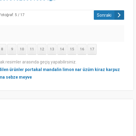
Sonraki
Fotoğraf: 5 / 17
8
9
10
11
12
13
14
15
16
17
rak resimler arasında geçiş yapabilirsiniz.
dilen ürünler portakal mandalin limon nar üzüm kiraz karpuz
ma sebze meyve