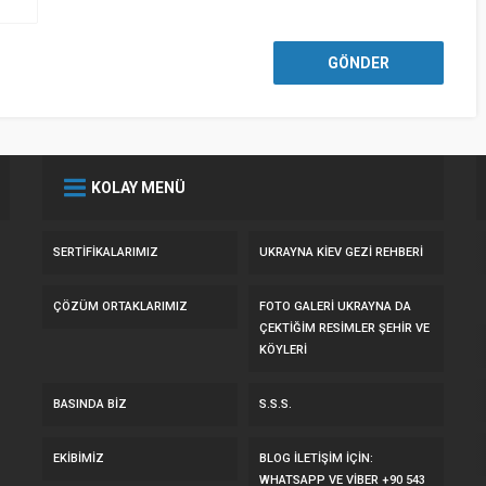
KOLAY MENÜ
SERTIFIKALARIMIZ
UKRAYNA KİEV GEZİ REHBERİ
ÇÖZÜM ORTAKLARIMIZ
FOTO GALERI UKRAYNA DA
ÇEKTIĞIM RESIMLER ŞEHIR VE
KÖYLERI
BASINDA BIZ
S.S.S.
EKIBIMIZ
BLOG İLETIŞIM IÇIN:
WHATSAPP VE VIBER +90 543